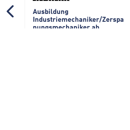
Ausbildung
 ab
Industriemechaniker/Zerspa
nungsmechaniker ab
September 2027 (m/w/d)
Firmengruppe Liebherr
88457 Kirchdorf an der
Iller/Oberopfingen
Werkstudententätigkeit