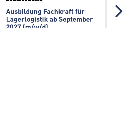
Ausbildung Fachkraft für
AI
Lagerlogistik ab September
Im
2027 (m/w/d)
(m
Firmengruppe Liebherr
Fi
88457
Kirchdorf/Oberopfingen
Werkstudententätigkeit
ALLE STELLENANGEBOTE