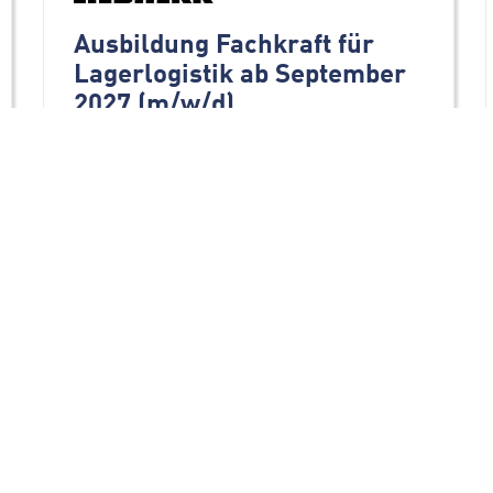
Ausbildung Fachkraft für
Lagerlogistik ab September
2027 (m/w/d)
Firmengruppe Liebherr
88457
Kirchdorf/Oberopfingen
Werkstudententätigkeit