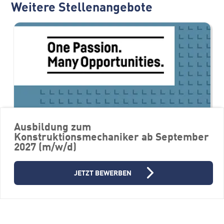
Weitere Stellenangebote
Ausbildung zum
Konstruktionsmechaniker ab September
2027 (m/w/d)
Werkstudent / Praktikant im
JETZT BEWERBEN
Einkauf (m/w/d)
Firmengruppe Liebherr
88400 Biberach an der Riß