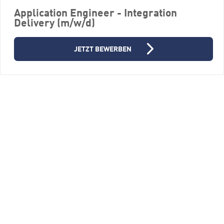
Application Engineer - Integration
Delivery (m/w/d)
Weitere Stellenangebote
JETZT BEWERBEN
Java / Golang Senior Cloud
Software Engineer (m/f/d)