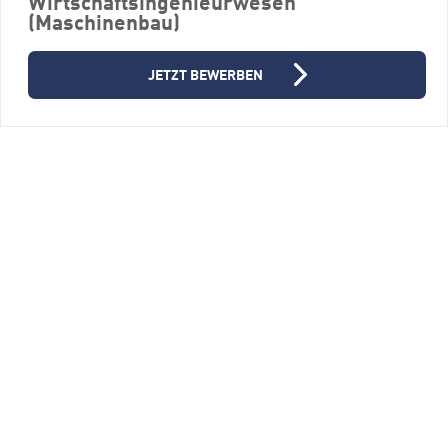
Wirtschaftsingenieurwesen
(Maschinenbau)
(m/w/d)
Firmengruppe Liebherr
JETZT BEWERBEN
88457 Kirchdorf/Oberopfingen
Vollzeit
ALLE STELLENANGEBOTE
FÜR JOBSUCHENDE