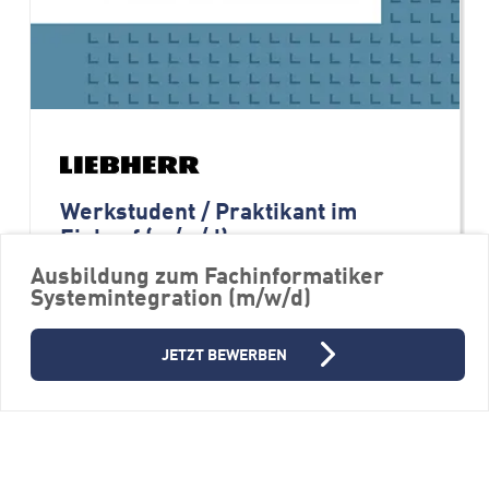
Werkstudent / Praktikant im
Einkauf (m/w/d)
Firmengruppe Liebherr
Ausbildung zum Fachinformatiker
Systemintegration (m/w/d)
88400 Biberach an der Riß
Referendariat, Volontariat, Trainee
JETZT BEWERBEN