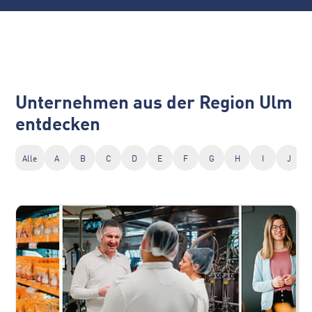
Unternehmen aus der Region Ulm
entdecken
Alle
A
B
C
D
E
F
G
H
I
J