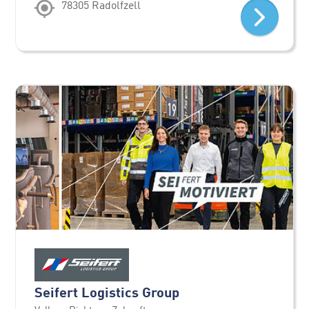
78305 Radolfzell
Seifert Logistics Group