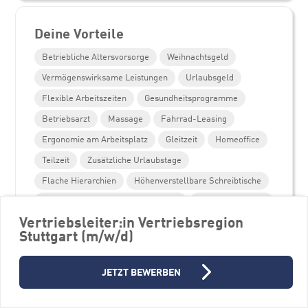
Deine Vorteile
Betriebliche Altersvorsorge
Weihnachtsgeld
Vermögenswirksame Leistungen
Urlaubsgeld
Flexible Arbeitszeiten
Gesundheitsprogramme
Betriebsarzt
Massage
Fahrrad-Leasing
Ergonomie am Arbeitsplatz
Gleitzeit
Homeoffice
Teilzeit
Zusätzliche Urlaubstage
Flache Hierarchien
Höhenverstellbare Schreibtische
Moderner und sicherer Arbeitsplatz
Mitarbeiterevents
Vertriebsleiter:in Vertriebsregion
Parkplätze
Unterstützung Weiterbildung
Stuttgart (m/w/d)
Personalentwicklungsprogramme
JETZT BEWERBEN