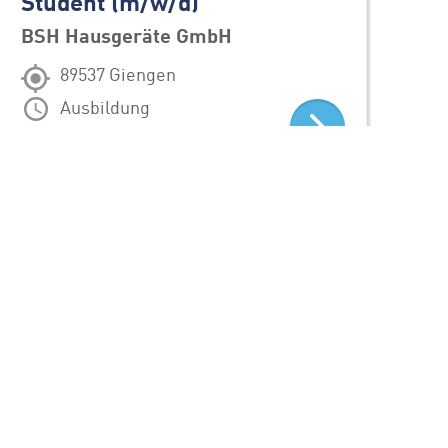
Student (m/w/d)
St
BSH Hausgeräte GmbH
BS
89537 Giengen
Ausbildung
ALLE STELLENANGEBOTE