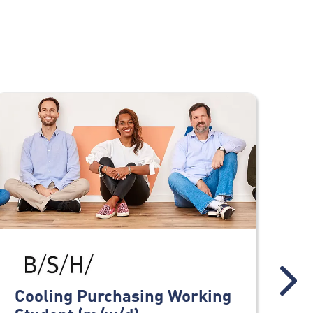
Cooling Purchasing Working
Co