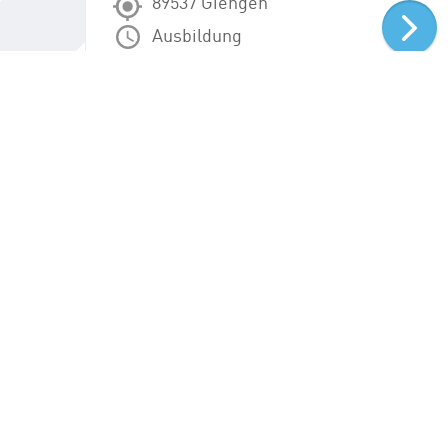
89537 Giengen
Ausbildung
FÜR JOBSUCHENDE
FÜR
jobs-ulm.de
Login