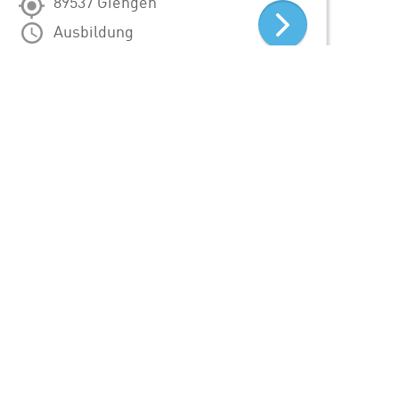
89537 Giengen
Ausbildung
ALLE STELLENANGEBOTE
S!