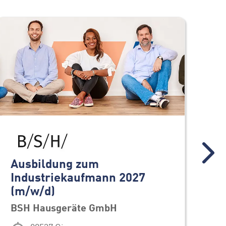
Ausbildung zum
Du
Industriekaufmann 2027
Ma
(m/w/d)
BS
BSH Hausgeräte GmbH