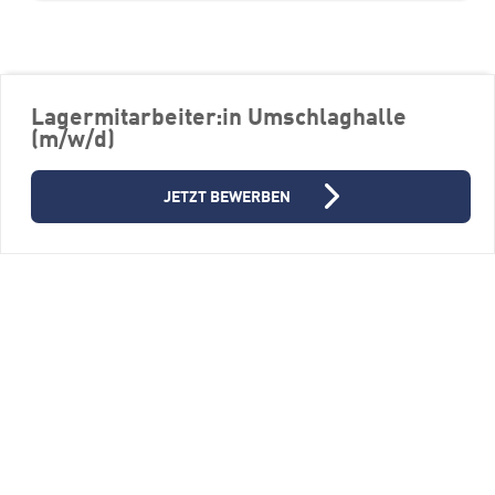
Weitere Stellenangebote
Lagermitarbeiter:in Umschlaghalle
(m/w/d)
JETZT BEWERBEN
Berufskraftfahrer:in (m/w/d)
Noerpel Gruppe