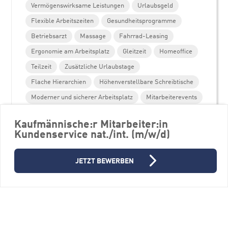
Vermögenswirksame Leistungen
Urlaubsgeld
Flexible Arbeitszeiten
Gesundheitsprogramme
Betriebsarzt
Massage
Fahrrad-Leasing
Ergonomie am Arbeitsplatz
Gleitzeit
Homeoffice
Teilzeit
Zusätzliche Urlaubstage
Flache Hierarchien
Höhenverstellbare Schreibtische
Moderner und sicherer Arbeitsplatz
Mitarbeiterevents
Parkplätze
Unterstützung Weiterbildung
Kaufmännische:r Mitarbeiter:in
Personalentwicklungsprogramme
Kundenservice nat./int. (m/w/d)
JETZT BEWERBEN
Weitere Stellenangebote