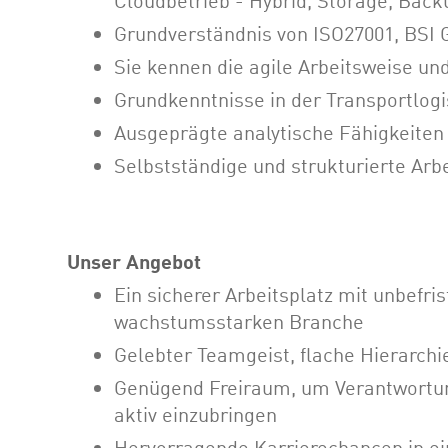
Cloudbetrieb - Hybrid, Storage, Back
Grundverständnis von ISO27001, BSI G
Sie kennen die agile Arbeitsweise un
Grundkenntnisse in der Transportlogis
Ausgeprägte analytische Fähigkeiten
Selbstständige und strukturierte Ar
Unser Angebot
Ein sicherer Arbeitsplatz mit unbefri
wachstumsstarken Branche
Gelebter Teamgeist, flache Hierarch
Genügend Freiraum, um Verantwortun
aktiv einzubringen
Hervorragende Karrierechancen in e