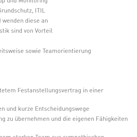
up und Monitoring
rundschutz, ITIL
d wenden diese an
tik sind von Vorteil
beitsweise sowie Teamorientierung
stetem Festanstellungsvertrag in einer
ien und kurze Entscheidungswege
g zu übernehmen und die eigenen Fähigkeiten
inem starken Team aus sympathischen