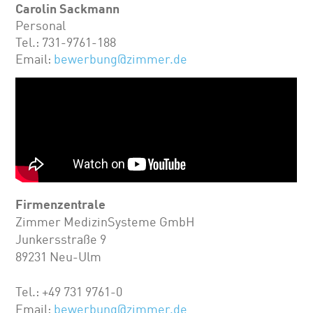
Carolin Sackmann
Personal
Tel.: 731-9761-188
Email:
bewerbung@zimmer.de
Firmenzentrale
Zimmer MedizinSysteme GmbH
Junkersstraße 9
89231 Neu-Ulm
Tel.: +49 731 9761-0
Email:
bewerbung@zimmer.de