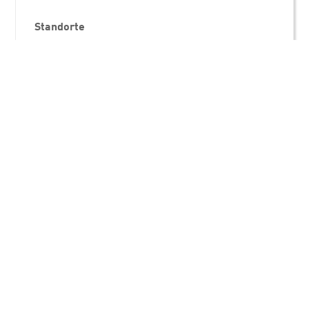
Standorte
Wilken Software Group
Hörvelsinger Weg 29
89081 Ulm
Direkt in Kontakt kommen
Social Media