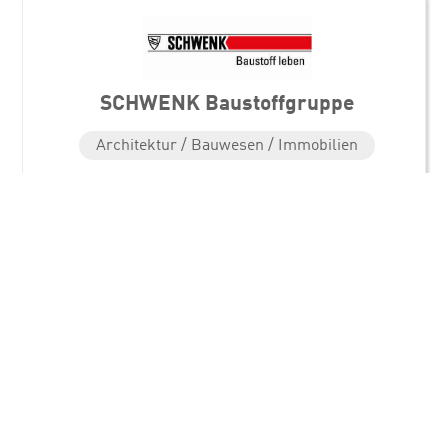
SCHWENK Baustoffgruppe
Architektur / Bauwesen / Immobilien
Standorte
SCHWENK Zement GmbH & Co. KG
Hindenburgring 15
89077 Ulm
Direkt in Kontakt kommen
Alessa Brobeil
Personal
0731 9341-168