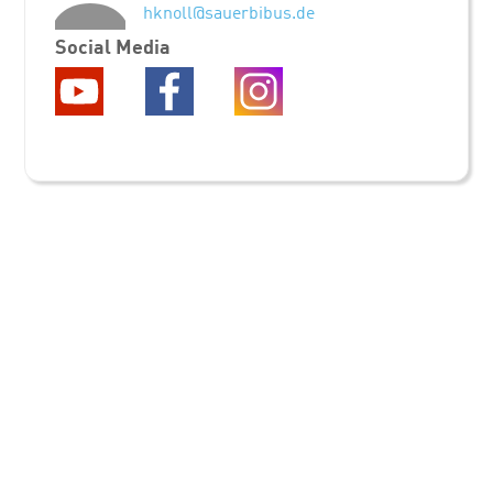
hknoll@sauerbibus.de
Social Media
FÜR JOBSUCHENDE
jobs-ulm.de
jobs-augsburg.com
jobs-goeppingen.de
jobs-stuttgart.net