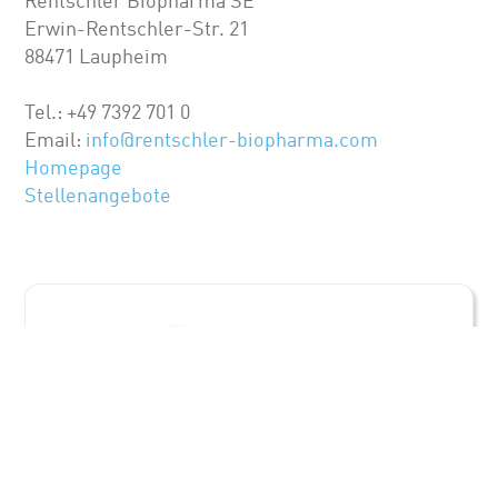
Rentschler Biopharma SE
Erwin-Rentschler-Str. 21
88471 Laupheim
Tel.: +49 7392 701 0
Email:
info@rentschler-biopharma.com
Homepage
Stellenangebote
Rentschler Biopharma SE
Pharmazeutische Industrie