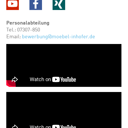
Personalabteilung
Tel.: 07307-850
Email:
bewerbung@moebel-inhofer.de