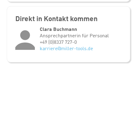
Direkt in Kontakt kommen
Clara Buchmann
Ansprechpartnerin für Personal
+49 (0)8337 727-0
karriere@miller-tools.de
FÜR JOBSUCHENDE
jobs-ulm.de
jobs-augsburg.com
jobs-goeppingen.de