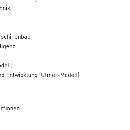
hnik
aschinenbau
ligenz
dell)
nd Entwicklung (Ulmer-Modell)
er*innen