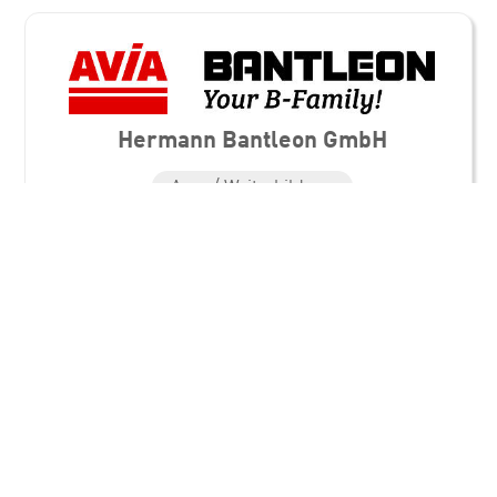
Hermann Bantleon GmbH
Aus- / Weiterbildung
Automobilindustrie / Fahrzeugbau
Bildung / Weiterbildung
Metallindustrie
Mineralölindustrie
Oberflächenbehandlung
Standorte
Hermann Bantleon GmbH
Blaubeurerstr. 32
89077 Ulm