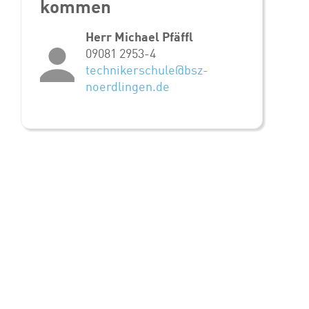
kommen
Herr Michael Pfäffl
09081 2953-4
technikerschule@bsz-
noerdlingen.de