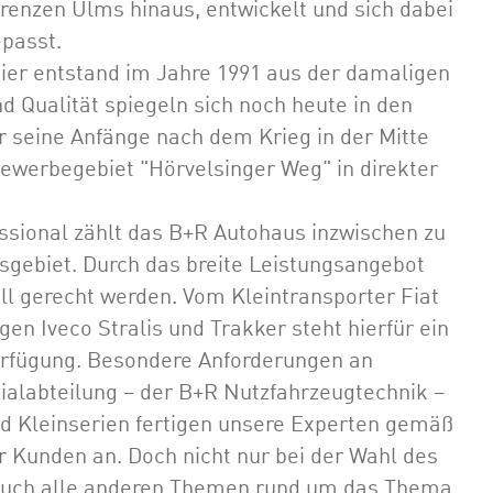
Grenzen Ulms hinaus, entwickelt und sich dabei
passt.
er entstand im Jahre 1991 aus der damaligen
d Qualität spiegeln sich noch heute in den
er seine Anfänge nach dem Krieg in der Mitte
werbegebiet "Hörvelsinger Weg" in direkter
essional zählt das B+R Autohaus inzwischen zu
gebiet. Durch das breite Leistungsangebot
l gerecht werden. Vom Kleintransporter Fiat
en Iveco Stralis und Trakker steht hierfür ein
rfügung. Besondere Anforderungen an
ialabteilung – der B+R Nutzfahrzeugtechnik –
nd Kleinserien fertigen unsere Experten gemäß
r Kunden an. Doch nicht nur bei der Wahl des
 Auch alle anderen Themen rund um das Thema