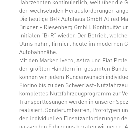
Jahrzehnten kontinuierlich, weit über die 
den wechselnden Herausforderungen ange
Die heutige B+R Autohaus GmbH Alfred Mai
Brixner + Riesenberg GmbH. Kontinuität un
Initialen "B+R" wieder. Der Betrieb, welch
Ulms nahm, firmiert heute im modernen Ge
Autobahnnähe.
Mit den Marken Iveco, Astra und Fiat Prof
den größten Händlern im gesamten Bundes
können wir jedem Kundenwunsch individuel
Fiorino bis zu den Schwerlast-Nutzfahrzeug
komplettes Nutzfahrzeugprogramm zur Ve
Transportlösungen werden in unserer Spez
realisiert. Sonderumbauten, Prototypen u
den individuellen Einsatzanforderungen de
passenden Fahrzeugs beraten wir gerne.