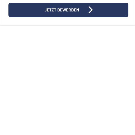
JETZT BEWERBEN
Junior Java Softwareentwickler
(m/w/d)
FERCHAU GmbH, Niederlassung Ulm
89081 Ulm
Vollzeit
ALLE STELLENANGEBOTE