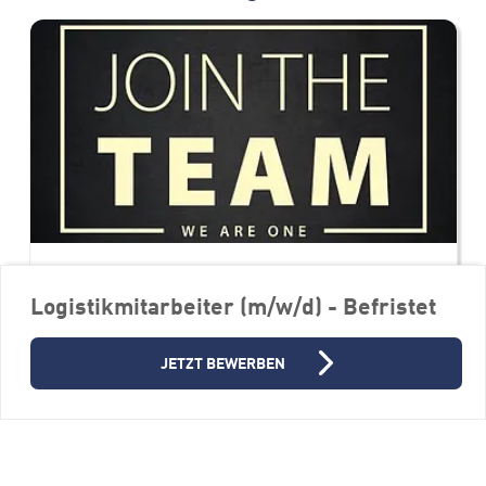
Logistikmitarbeiter (m/w/d) - Befristet
Sachbearbeiter für den
JETZT BEWERBEN
telefonischen Beratungsservice -
Direktvertrieb Frankreich (m/w/d)
bredent group
89250 Senden