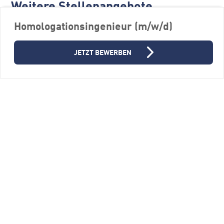
Weitere Stellenangebote
Homologationsingenieur (m/w/d)
JETZT BEWERBEN
Bio Operator Pharma (m/w/d)
FERCHAU GmbH, Niederlassung Ulm
88400 Biberach an der Riß
Vollzeit